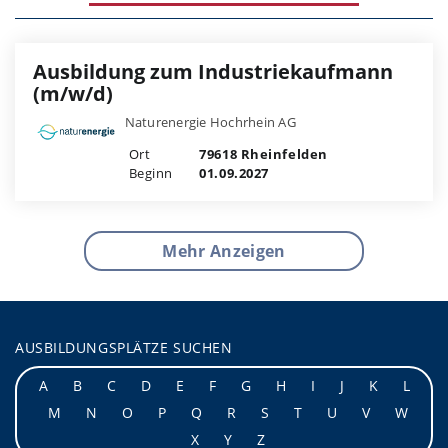
Ausbildung zum Industriekaufmann
(m/w/d)
Naturenergie Hochrhein AG
Ort
79618 Rheinfelden
Beginn
01.09.2027
Mehr Anzeigen
AUSBILDUNGSPLÄTZE SUCHEN
A
B
C
D
E
F
G
H
I
J
K
L
M
N
O
P
Q
R
S
T
U
V
W
X
Y
Z