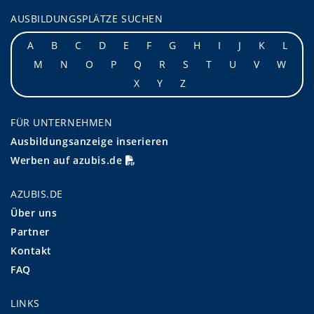
AUSBILDUNGSPLÄTZE SUCHEN
A
B
C
D
E
F
G
H
I
J
K
L
M
N
O
P
Q
R
S
T
U
V
W
X
Y
Z
FÜR UNTERNEHMEN
Ausbildungsanzeige inserieren
Werben auf azubis.de
AZUBIS.DE
Über uns
Partner
Kontakt
FAQ
LINKS