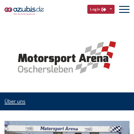
Login
Über uns