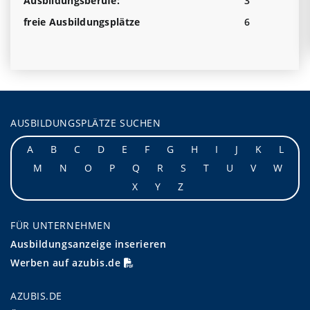
Ausbildungsberufe:
3
freie Ausbildungsplätze
6
AUSBILDUNGSPLÄTZE SUCHEN
A
B
C
D
E
F
G
H
I
J
K
L
M
N
O
P
Q
R
S
T
U
V
W
X
Y
Z
FÜR UNTERNEHMEN
Ausbildungsanzeige inserieren
Werben auf azubis.de
AZUBIS.DE