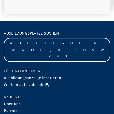
AUSBILDUNGSPLÄTZE SUCHEN
A
B
C
D
E
F
G
H
I
J
K
L
M
N
O
P
Q
R
S
T
U
V
W
X
Y
Z
FÜR UNTERNEHMEN
Ausbildungsanzeige inserieren
Werben auf azubis.de
AZUBIS.DE
Über uns
Partner