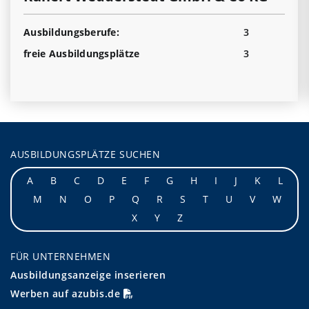
Ausbildungsberufe:
3
freie Ausbildungsplätze
3
AUSBILDUNGSPLÄTZE SUCHEN
A
B
C
D
E
F
G
H
I
J
K
L
M
N
O
P
Q
R
S
T
U
V
W
X
Y
Z
FÜR UNTERNEHMEN
Ausbildungsanzeige inserieren
Werben auf azubis.de