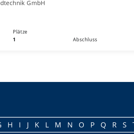
ndtechnik GmbH
n
Plätze
1
Abschluss
G
H
I
J
K
L
M
N
O
P
Q
R
S