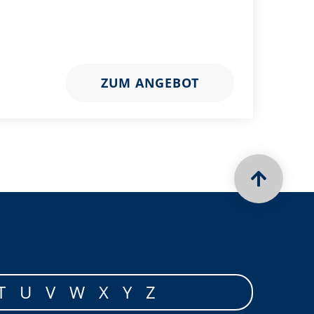
ZUM ANGEBOT
T
U
V
W
X
Y
Z