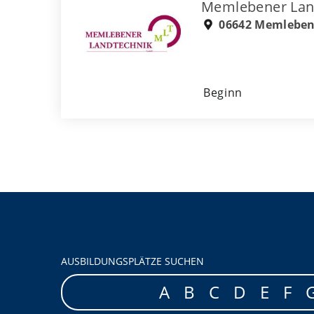
Memlebener La
06642 Memlebe
Beginn
AUSBILDUNGSPLÄTZE SUCHEN
A
B
C
D
E
F