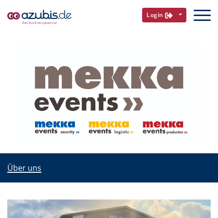
Login
Über uns