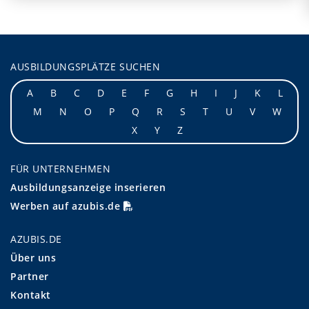
AUSBILDUNGSPLÄTZE SUCHEN
A
B
C
D
E
F
G
H
I
J
K
L
M
N
O
P
Q
R
S
T
U
V
W
X
Y
Z
FÜR UNTERNEHMEN
Ausbildungsanzeige inserieren
Werben auf azubis.de
AZUBIS.DE
Über uns
Partner
Kontakt