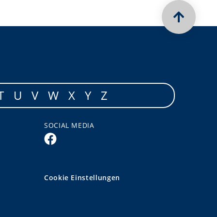
T
U
V
W
X
Y
Z
SOCIAL MEDIA
Cookie Einstellungen