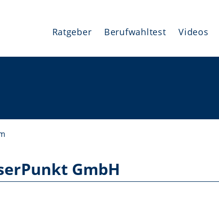
Ratgeber
Berufwahltest
Videos
um
aserPunkt GmbH