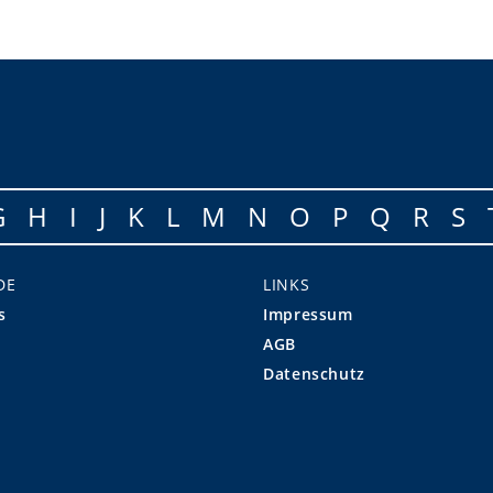
G
H
I
J
K
L
M
N
O
P
Q
R
S
DE
LINKS
s
Impressum
AGB
Datenschutz