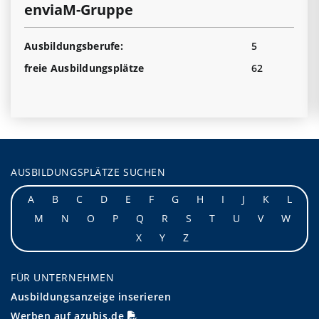
enviaM-Gruppe
Ausbildungsberufe:
5
freie Ausbildungsplätze
62
AUSBILDUNGSPLÄTZE SUCHEN
A
B
C
D
E
F
G
H
I
J
K
L
M
N
O
P
Q
R
S
T
U
V
W
X
Y
Z
FÜR UNTERNEHMEN
Ausbildungsanzeige inserieren
Werben auf azubis.de