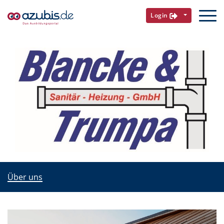
Login
Über uns