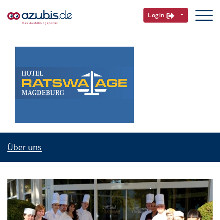
Login
Über uns