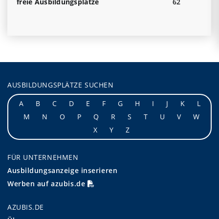
freie Ausbildungsplätze
62
AUSBILDUNGSPLÄTZE SUCHEN
A
B
C
D
E
F
G
H
I
J
K
L
M
N
O
P
Q
R
S
T
U
V
W
X
Y
Z
FÜR UNTERNEHMEN
Ausbildungsanzeige inserieren
Werben auf azubis.de
AZUBIS.DE