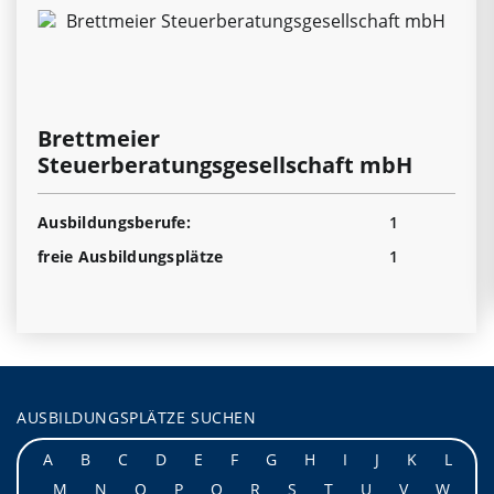
Brettmeier
Steuerberatungsgesellschaft mbH
Ausbildungsberufe:
1
freie Ausbildungsplätze
1
AUSBILDUNGSPLÄTZE SUCHEN
A
B
C
D
E
F
G
H
I
J
K
L
M
N
O
P
Q
R
S
T
U
V
W