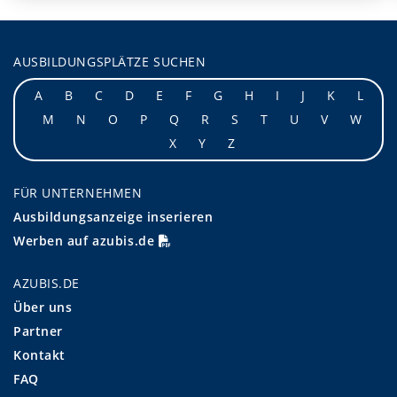
AUSBILDUNGSPLÄTZE SUCHEN
A
B
C
D
E
F
G
H
I
J
K
L
M
N
O
P
Q
R
S
T
U
V
W
X
Y
Z
FÜR UNTERNEHMEN
Ausbildungsanzeige inserieren
Werben auf azubis.de
AZUBIS.DE
Über uns
Partner
Kontakt
FAQ