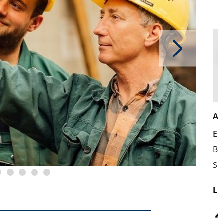
A
E
B
S
L