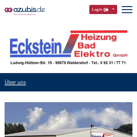
Login
Über uns