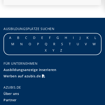
AUSBILDUNGSPLÄTZE SUCHEN
A
B
C
D
E
F
G
H
I
J
K
L
M
N
O
P
Q
R
S
T
U
V
W
X
Y
Z
FÜR UNTERNEHMEN
Ausbildungsanzeige inserieren
Werben auf azubis.de
AZUBIS.DE
Über uns
Partner