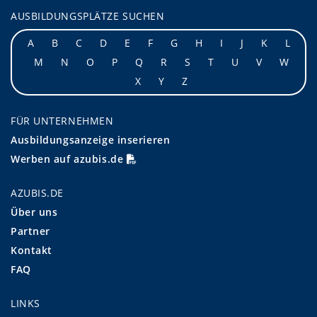
AUSBILDUNGSPLÄTZE SUCHEN
A
B
C
D
E
F
G
H
I
J
K
L
M
N
O
P
Q
R
S
T
U
V
W
X
Y
Z
FÜR UNTERNEHMEN
Ausbildungsanzeige inserieren
Werben auf azubis.de
AZUBIS.DE
Über uns
Partner
Kontakt
FAQ
LINKS