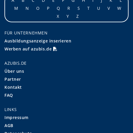
A
B
C
D
E
F
G
H
I
J
K
L
M
N
O
P
Q
R
S
T
U
V
W
X
Y
Z
FÜR UNTERNEHMEN
Ausbildungsanzeige inserieren
Werben auf azubis.de
AZUBIS.DE
Über uns
Partner
Kontakt
FAQ
LINKS
Impressum
AGB