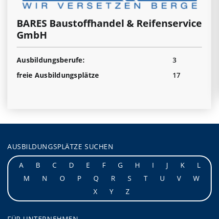
BARES Baustoffhandel & Reifenservice
GmbH
Ausbildungsberufe:
3
freie Ausbildungsplätze
17
AUSBILDUNGSPLÄTZE SUCHEN
A
B
C
D
E
F
G
H
I
J
K
L
M
N
O
P
Q
R
S
T
U
V
W
X
Y
Z
FÜR UNTERNEHMEN