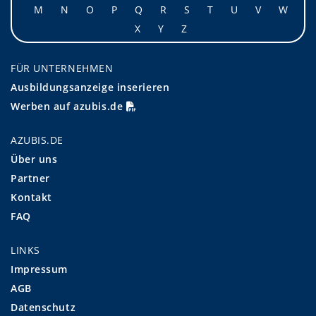
M
N
O
P
Q
R
S
T
U
V
W
X
Y
Z
FÜR UNTERNEHMEN
Ausbildungsanzeige inserieren
Werben auf azubis.de
AZUBIS.DE
Über uns
Partner
Kontakt
FAQ
LINKS
Impressum
AGB
Datenschutz