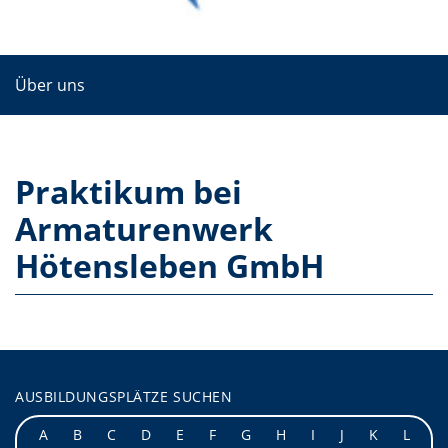
Über uns
Praktikum bei
Armaturenwerk
Hötensleben GmbH
AUSBILDUNGSPLÄTZE SUCHEN
A
B
C
D
E
F
G
H
I
J
K
L