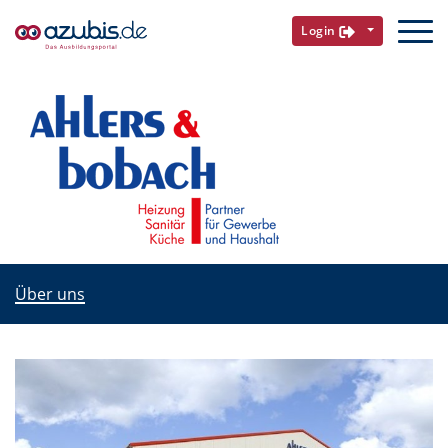
Login
Über uns