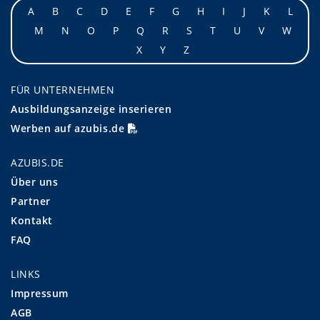
A
B
C
D
E
F
G
H
I
J
K
L
M
N
O
P
Q
R
S
T
U
V
W
X
Y
Z
FÜR UNTERNEHMEN
Ausbildungsanzeige inserieren
Werben auf azubis.de
AZUBIS.DE
Über uns
Partner
Kontakt
FAQ
LINKS
Impressum
AGB