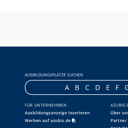
AUSBILDUNGSPLÄTZE SUCHEN
A
B
C
D
E
F
FÜR UNTERNEHMEN
AZUBIS.
Ausbildungsanzeige inserieren
Über un
Werben auf azubis.de
Partner