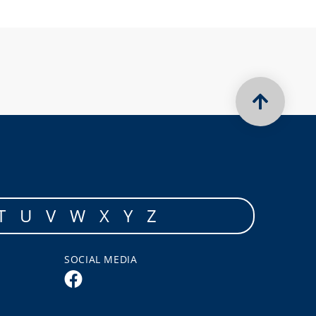
T
U
V
W
X
Y
Z
SOCIAL MEDIA