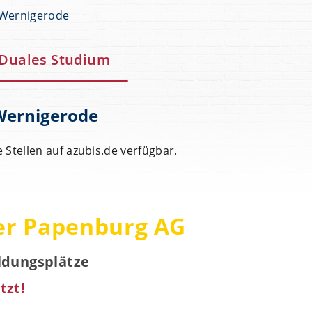
 Wernigerode
Duales Studium
 Wernigerode
e Stellen auf azubis.de verfügbar.
er Papenburg AG
ildungsplätze
tzt!