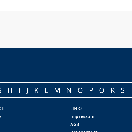
G
H
I
J
K
L
M
N
O
P
Q
R
S
DE
LINKS
s
Impressum
AGB