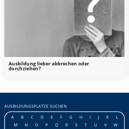
Ausbildung lieber abbrechen oder
durchziehen?
AUSBILDUNGSPLÄTZE SUCHEN
A
B
C
D
E
F
G
H
I
J
K
L
M
N
O
P
Q
R
S
T
U
V
W