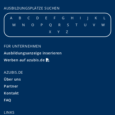
AUSBILDUNGSPLÄTZE SUCHEN
A
B
C
D
E
F
G
H
I
J
K
L
M
N
O
P
Q
R
S
T
U
V
W
X
Y
Z
FÜR UNTERNEHMEN
Ausbildungsanzeige inserieren
Werben auf azubis.de
AZUBIS.DE
Über uns
Partner
Kontakt
FAQ
LINKS