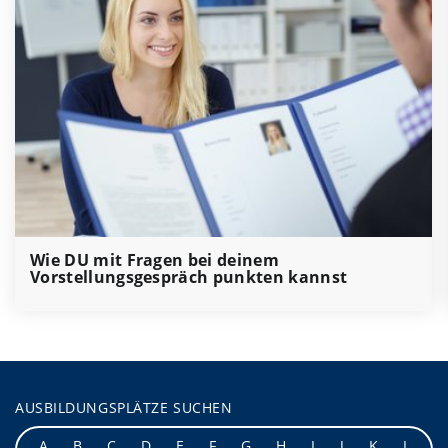
Wie DU mit Fragen bei deinem
Vorstellungsgespräch punkten kannst
AUSBILDUNGSPLÄTZE SUCHEN
A
B
C
D
E
F
G
H
I
J
K
L