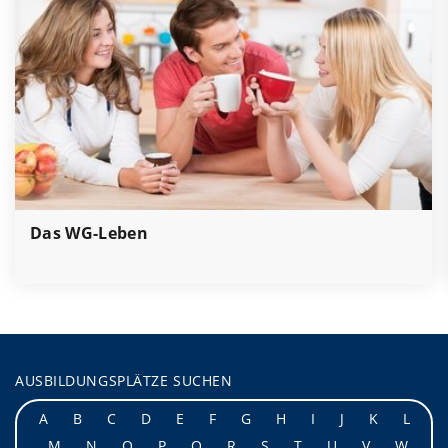
Das WG-Leben
AUSBILDUNGSPLÄTZE SUCHEN
A
B
C
D
E
F
G
H
I
J
K
L
M
N
O
P
Q
R
S
T
U
V
W