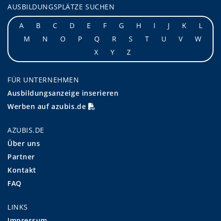
AUSBILDUNGSPLÄTZE SUCHEN
A
B
C
D
E
F
G
H
I
J
K
L
M
N
O
P
Q
R
S
T
U
V
W
X
Y
Z
FÜR UNTERNEHMEN
Ausbildungsanzeige inserieren
Werben auf azubis.de
AZUBIS.DE
Über uns
Partner
Kontakt
FAQ
LINKS
Impressum