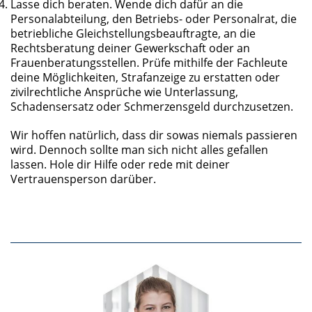
Lasse dich beraten. Wende dich dafür an die
Personalabteilung, den Betriebs- oder Personalrat, die
betriebliche Gleichstellungsbeauftragte, an die
Rechtsberatung deiner Gewerkschaft oder an
Frauenberatungsstellen. Prüfe mithilfe der Fachleute
deine Möglichkeiten, Strafanzeige zu erstatten oder
zivilrechtliche Ansprüche wie Unterlassung,
Schadensersatz oder Schmerzensgeld durchzusetzen.
Wir hoffen natürlich, dass dir sowas niemals passieren
wird. Dennoch sollte man sich nicht alles gefallen
lassen. Hole dir Hilfe oder rede mit deiner
Vertrauensperson darüber.