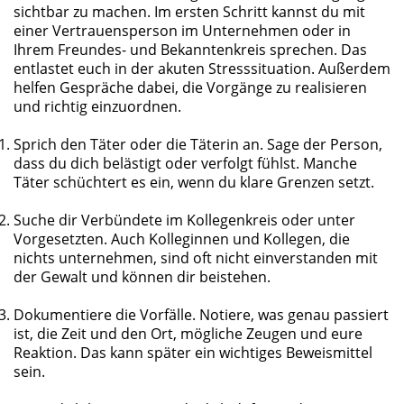
sichtbar zu machen. Im ersten Schritt kannst du mit
einer Vertrauensperson im Unternehmen oder in
Ihrem Freundes- und Bekanntenkreis sprechen. Das
entlastet euch in der akuten Stresssituation. Außerdem
helfen Gespräche dabei, die Vorgänge zu realisieren
und richtig einzuordnen.
Sprich den Täter oder die Täterin an. Sage der Person,
dass du dich belästigt oder verfolgt fühlst. Manche
Täter schüchtert es ein, wenn du klare Grenzen setzt.
Suche dir Verbündete im Kollegenkreis oder unter
Vorgesetzten. Auch Kolleginnen und Kollegen, die
nichts unternehmen, sind oft nicht einverstanden mit
der Gewalt und können dir beistehen.
Dokumentiere die Vorfälle. Notiere, was genau passiert
ist, die Zeit und den Ort, mögliche Zeugen und eure
Reaktion. Das kann später ein wichtiges Beweismittel
sein.