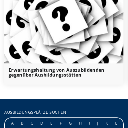
Erwartungshaltung von Auszubildenden
gegenüber Ausbildungsstätten
AUSBILDUNGSPLÄTZE SUCHEN
A
B
C
D
E
F
G
H
I
J
K
L