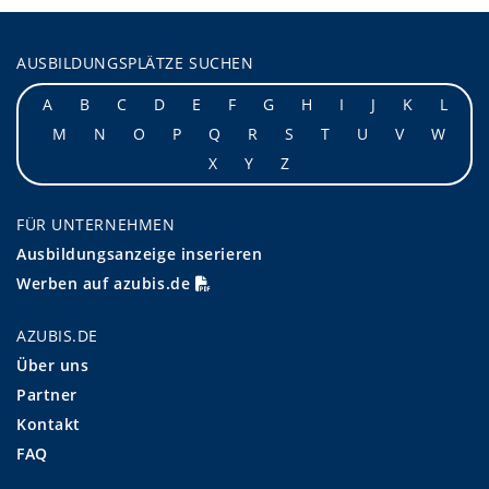
AUSBILDUNGSPLÄTZE SUCHEN
A
B
C
D
E
F
G
H
I
J
K
L
M
N
O
P
Q
R
S
T
U
V
W
X
Y
Z
FÜR UNTERNEHMEN
Ausbildungsanzeige inserieren
Werben auf azubis.de
AZUBIS.DE
Über uns
Partner
Kontakt
FAQ