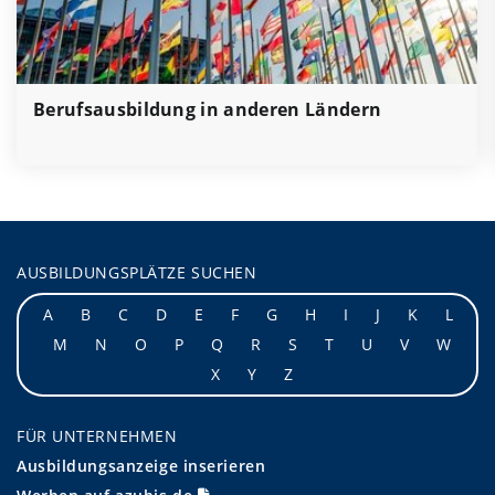
Berufsausbildung in anderen Ländern
AUSBILDUNGSPLÄTZE SUCHEN
A
B
C
D
E
F
G
H
I
J
K
L
M
N
O
P
Q
R
S
T
U
V
W
X
Y
Z
FÜR UNTERNEHMEN
Ausbildungsanzeige inserieren