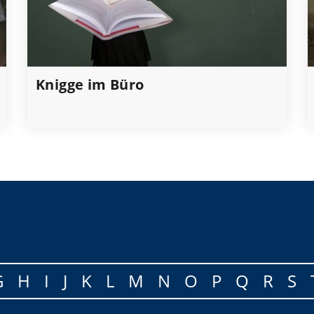
Knigge im Büro
G
H
I
J
K
L
M
N
O
P
Q
R
S