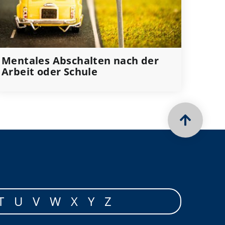
Mentales Abschalten nach der
Arbeit oder Schule
T
U
V
W
X
Y
Z