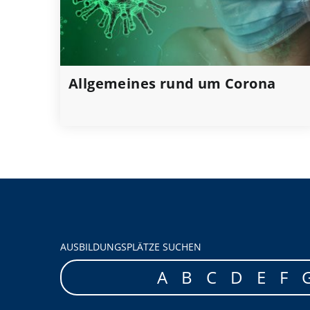
Allgemeines rund um Corona
AUSBILDUNGSPLÄTZE SUCHEN
A
B
C
D
E
F