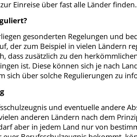
ur Einreise über fast alle Länder finden.
guliert?
rliegen gesonderten Regelungen und bedü
der zum Beispiel in vielen Ländern reguli
ich, dass zusätzlich zu den herkömmlic
ingen ist. Diese können sich je nach La
um sich über solche Regulierungen zu inf
ng
fsschulzeugnis und eventuelle andere Ab
vielen anderen Ländern nach dem Prinzip 
 darf aber in jedem Land nur von besti
ür euer Berufsschulzeugnis bekommt, könn