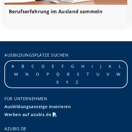
Berufserfahrung im Ausland sammeln
AUSBILDUNGSPLÄTZE SUCHEN
A
B
C
D
E
F
G
H
I
J
K
L
M
N
O
P
Q
R
S
T
U
V
W
X
Y
Z
FÜR UNTERNEHMEN
Ausbildungsanzeige inserieren
Werben auf azubis.de
AZUBIS.DE