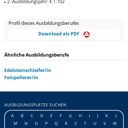
2. Ausbildungsjahr: € 1.102
Profil dieses Ausbildungsberufes
Download als PDF
Ähnliche Ausbildungsberufe
Edelsteinschleifer/in
Feinpolierer/in
AUSBILDUNGSPLÄTZE SUCHEN
A
B
C
D
E
F
G
H
I
J
K
L
M
N
O
P
Q
R
S
T
U
V
W