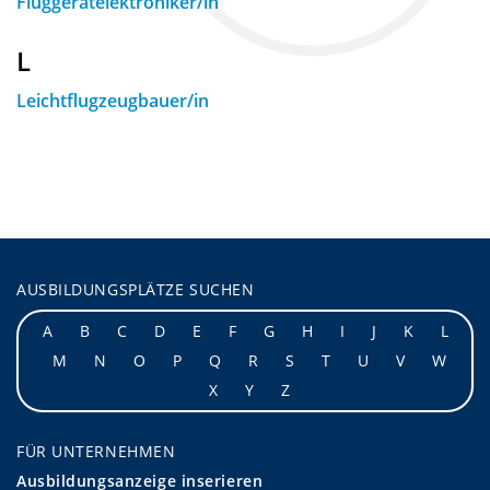
Fluggerätelektroniker/in
L
Leichtflugzeugbauer/in
AUSBILDUNGSPLÄTZE SUCHEN
A
B
C
D
E
F
G
H
I
J
K
L
M
N
O
P
Q
R
S
T
U
V
W
X
Y
Z
FÜR UNTERNEHMEN
Ausbildungsanzeige inserieren