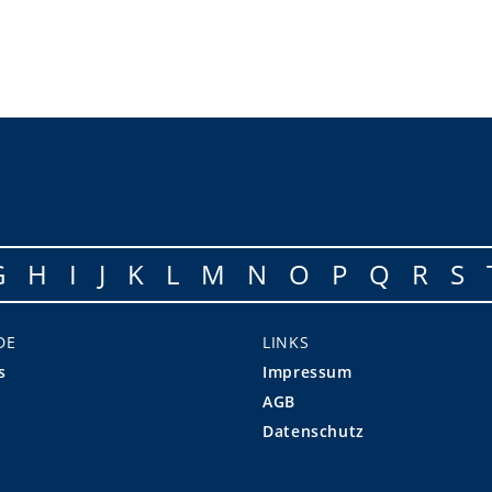
G
H
I
J
K
L
M
N
O
P
Q
R
S
DE
LINKS
s
Impressum
AGB
Datenschutz