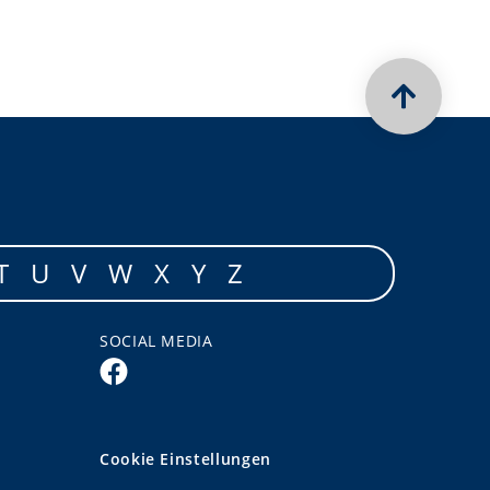
T
U
V
W
X
Y
Z
SOCIAL MEDIA
Cookie Einstellungen