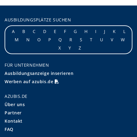
AUSBILDUNGSPLÄTZE SUCHEN
A
B
C
D
E
F
G
H
I
J
K
L
M
N
O
P
Q
R
S
T
U
V
W
X
Y
Z
FÜR UNTERNEHMEN
Ausbildungsanzeige inserieren
Werben auf azubis.de
AZUBIS.DE
Über uns
Partner
Kontakt
FAQ