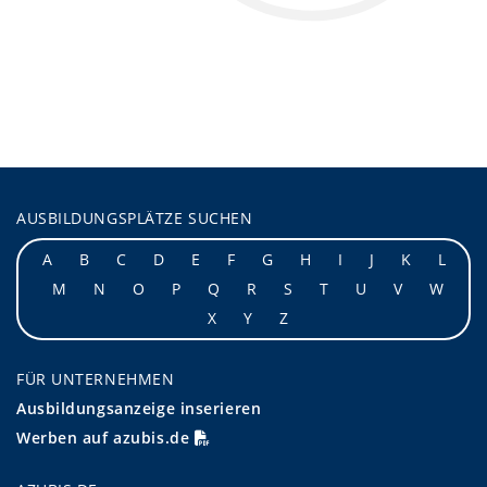
AUSBILDUNGSPLÄTZE SUCHEN
A
B
C
D
E
F
G
H
I
J
K
L
M
N
O
P
Q
R
S
T
U
V
W
X
Y
Z
FÜR UNTERNEHMEN
Ausbildungsanzeige inserieren
Werben auf azubis.de