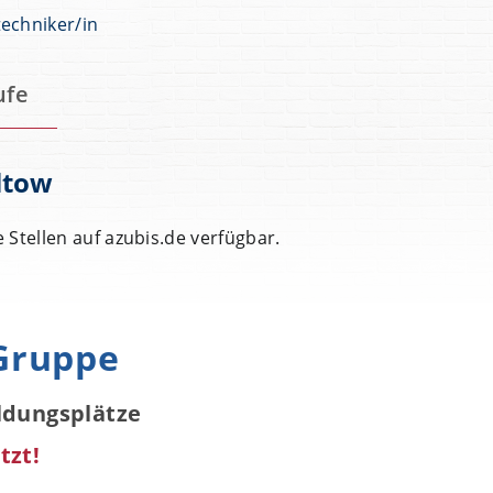
echniker/in
ufe
ltow
e Stellen auf azubis.de verfügbar.
Gruppe
ildungsplätze
tzt!