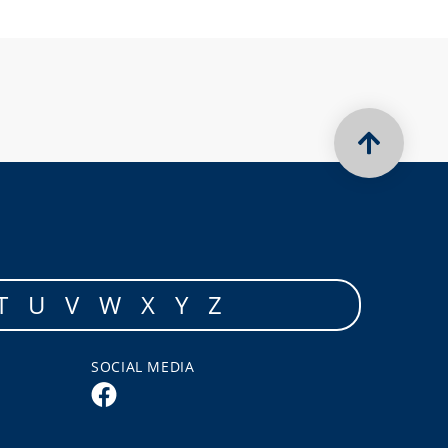
T
U
V
W
X
Y
Z
SOCIAL MEDIA