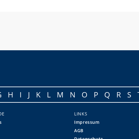
G
H
I
J
K
L
M
N
O
P
Q
R
S
DE
LINKS
s
Impressum
AGB
Datenschutz