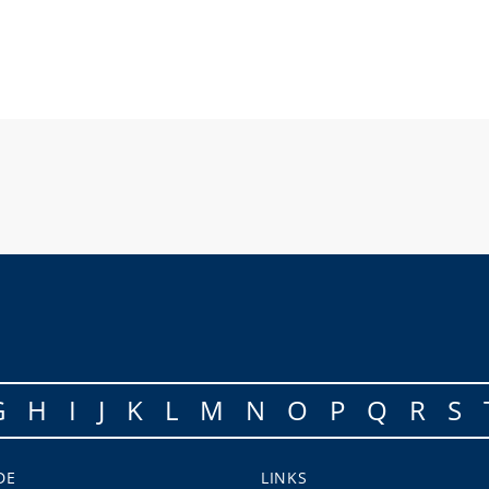
G
H
I
J
K
L
M
N
O
P
Q
R
S
DE
LINKS