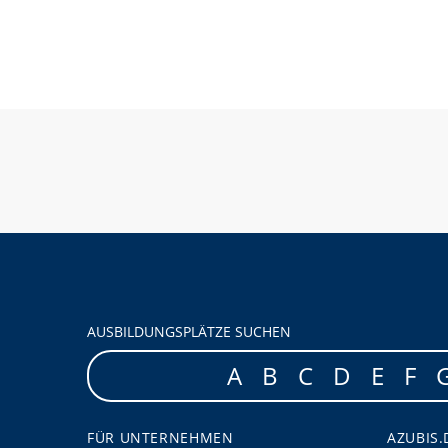
AUSBILDUNGSPLÄTZE SUCHEN
A
B
C
D
E
F
FÜR UNTERNEHMEN
AZUBIS.