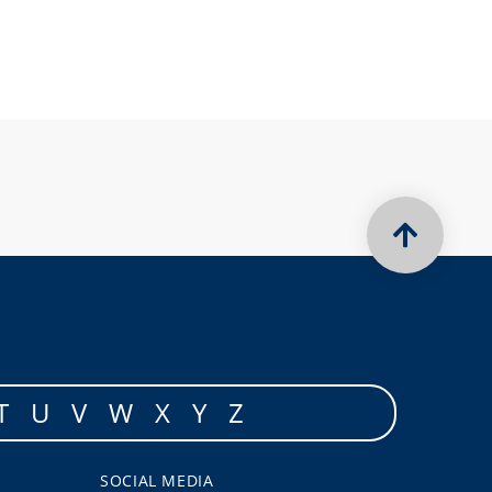
T
U
V
W
X
Y
Z
SOCIAL MEDIA