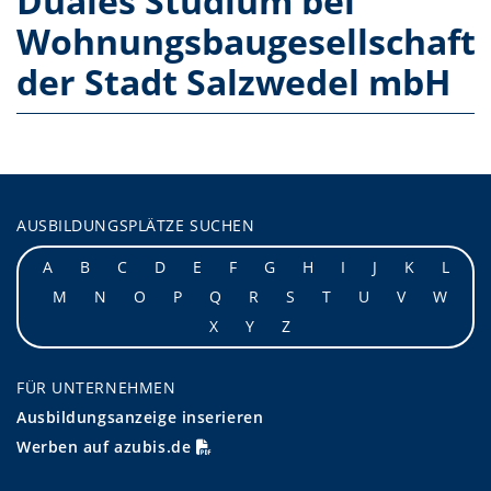
Duales Studium bei
Wohnungsbaugesellschaft
der Stadt Salzwedel mbH
AUSBILDUNGSPLÄTZE SUCHEN
A
B
C
D
E
F
G
H
I
J
K
L
M
N
O
P
Q
R
S
T
U
V
W
X
Y
Z
FÜR UNTERNEHMEN
Ausbildungsanzeige inserieren
Werben auf azubis.de