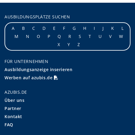
AUSBILDUNGSPLÄTZE SUCHEN
A
B
C
D
E
F
G
H
I
J
K
L
M
N
O
P
Q
R
S
T
U
V
W
X
Y
Z
FÜR UNTERNEHMEN
Ausbildungsanzeige inserieren
Werben auf azubis.de
AZUBIS.DE
Über uns
Partner
Kontakt
FAQ