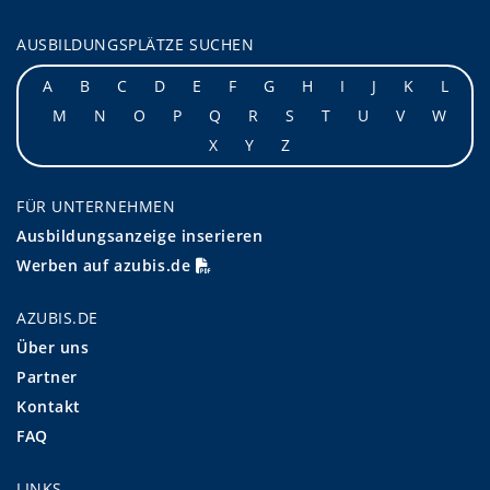
AUSBILDUNGSPLÄTZE SUCHEN
A
B
C
D
E
F
G
H
I
J
K
L
M
N
O
P
Q
R
S
T
U
V
W
X
Y
Z
FÜR UNTERNEHMEN
Ausbildungsanzeige inserieren
Werben auf azubis.de
AZUBIS.DE
Über uns
Partner
Kontakt
FAQ
LINKS