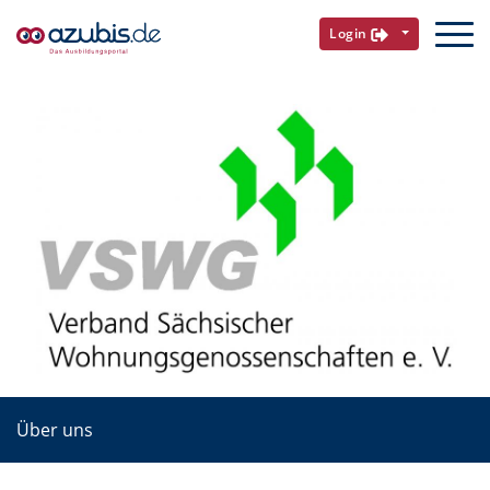
Login
Über uns