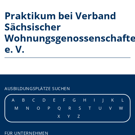
Praktikum bei Verband
Sächsischer
Wohnungsgenossenschaft
e. V.
AUSBILDUNGSPLÄTZE SUCHEN
A
B
C
D
E
F
G
H
I
J
K
L
M
N
O
P
Q
R
S
T
U
V
W
X
Y
Z
FÜR UNTERNEHMEN