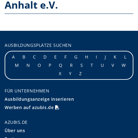
Anhalt e.V.
AUSBILDUNGSPLÄTZE SUCHEN
A
B
C
D
E
F
G
H
I
J
K
L
M
N
O
P
Q
R
S
T
U
V
W
X
Y
Z
FÜR UNTERNEHMEN
Ausbildungsanzeige inserieren
Werben auf azubis.de
AZUBIS.DE
Über uns