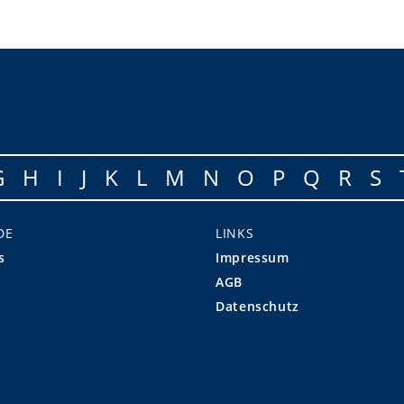
G
H
I
J
K
L
M
N
O
P
Q
R
S
DE
LINKS
s
Impressum
AGB
Datenschutz