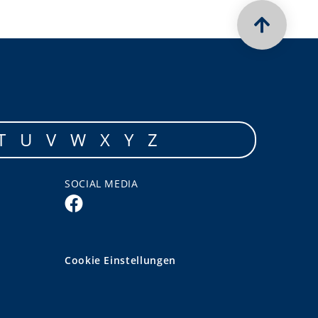
T
U
V
W
X
Y
Z
SOCIAL MEDIA
Cookie Einstellungen