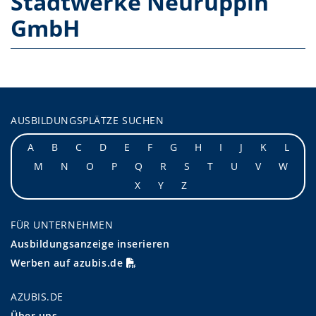
Stadtwerke Neuruppin
GmbH
AUSBILDUNGSPLÄTZE SUCHEN
A
B
C
D
E
F
G
H
I
J
K
L
M
N
O
P
Q
R
S
T
U
V
W
X
Y
Z
FÜR UNTERNEHMEN
Ausbildungsanzeige inserieren
Werben auf azubis.de
AZUBIS.DE
Über uns