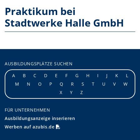
Praktikum bei
Stadtwerke Halle GmbH
AUSBILDUNGSPLÄTZE SUCHEN
A
B
C
D
E
F
G
H
I
J
K
L
M
N
O
P
Q
R
S
T
U
V
W
X
Y
Z
FÜR UNTERNEHMEN
Ausbildungsanzeige inserieren
Werben auf azubis.de