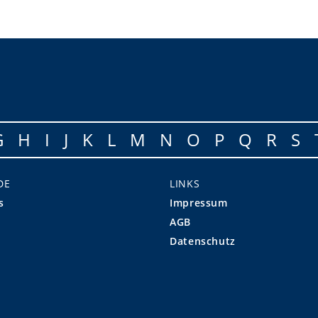
G
H
I
J
K
L
M
N
O
P
Q
R
S
DE
LINKS
s
Impressum
AGB
Datenschutz