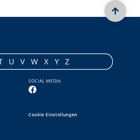
T
U
V
W
X
Y
Z
SOCIAL MEDIA
Cookie Einstellungen