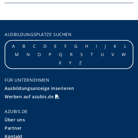
AUSBILDUNGSPLÄTZE SUCHEN
A
B
C
D
E
F
G
H
I
J
K
L
M
N
O
P
Q
R
S
T
U
V
W
X
Y
Z
FÜR UNTERNEHMEN
Ausbildungsanzeige inserieren
Werben auf azubis.de
AZUBIS.DE
Über uns
Partner
Kontakt