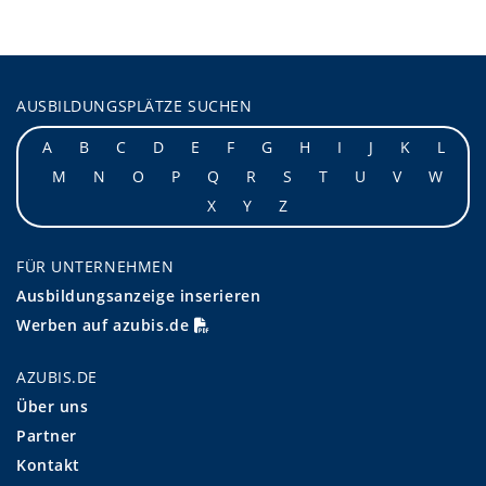
AUSBILDUNGSPLÄTZE SUCHEN
A
B
C
D
E
F
G
H
I
J
K
L
M
N
O
P
Q
R
S
T
U
V
W
X
Y
Z
FÜR UNTERNEHMEN
Ausbildungsanzeige inserieren
Werben auf azubis.de
AZUBIS.DE
Über uns
Partner
Kontakt