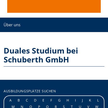
Über uns
Duales Studium bei
Schuberth GmbH
AUSBILDUNGSPLÄTZE SUCHEN
A
B
C
D
E
F
G
H
I
J
K
L
M
N
O
P
Q
R
S
T
U
V
W