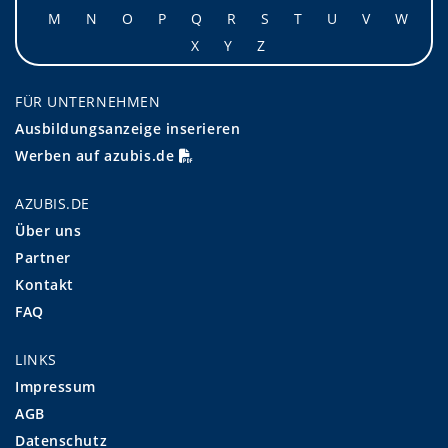
M
N
O
P
Q
R
S
T
U
V
W
X
Y
Z
FÜR UNTERNEHMEN
Ausbildungsanzeige inserieren
Werben auf azubis.de
AZUBIS.DE
Über uns
Partner
Kontakt
FAQ
LINKS
Impressum
AGB
Datenschutz