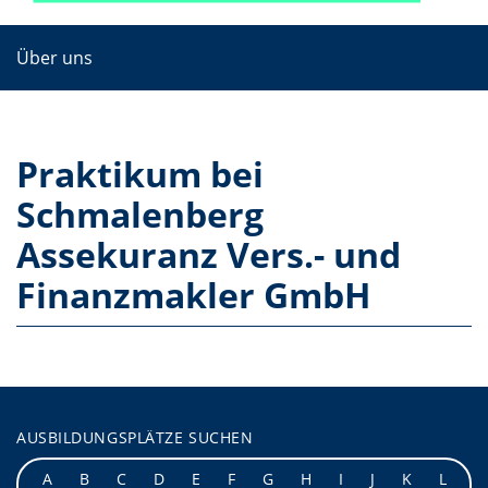
Über uns
Praktikum bei
Schmalenberg
Assekuranz Vers.- und
Finanzmakler GmbH
AUSBILDUNGSPLÄTZE SUCHEN
A
B
C
D
E
F
G
H
I
J
K
L